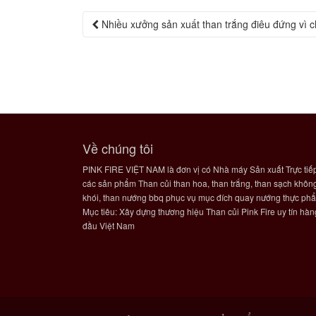
Post
Nhiều xưởng sản xuất than trắng điêu đứng v
navigation
Về chúng tôi
PINK FIRE VIỆT NAM là đơn vị có Nhà máy Sản xuất Trực tiế
các sản phẩm Than củi than hoa, than trắng, than sạch khôn
khói, than nướng bbq phục vụ mục đích quay nướng thực ph
Mục tiêu: Xây dựng thương hiệu Than củi Pink Fire uy tín hàn
đầu Việt Nam