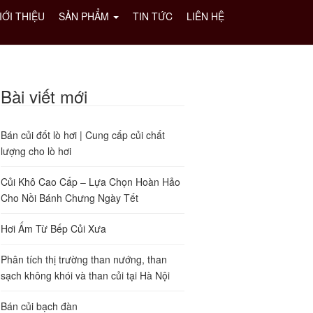
IỚI THIỆU
SẢN PHẨM
TIN TỨC
LIÊN HỆ
Bài viết mới
Bán củi đốt lò hơi | Cung cấp củi chất
lượng cho lò hơi
Củi Khô Cao Cấp – Lựa Chọn Hoàn Hảo
Cho Nồi Bánh Chưng Ngày Tết
Hơi Ấm Từ Bếp Củi Xưa
Phân tích thị trường than nướng, than
sạch không khói và than củi tại Hà Nội
Bán củi bạch đàn