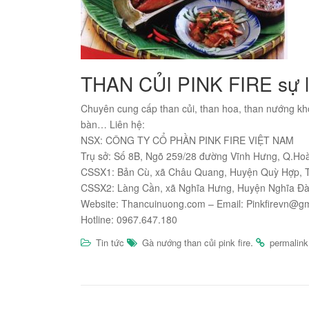
THAN CỦI PINK FIRE sự l
Chuyên cung cấp than củi, than hoa, than nướng khô
bàn… Liên hệ:
NSX: CÔNG TY CỔ PHẦN PINK FIRE VIỆT NAM
Trụ sở: Số 8B, Ngõ 259/28 đường Vĩnh Hưng, Q.Ho
CSSX1: Bản Cù, xã Châu Quang, Huyện Quỳ Hợp, 
CSSX2: Làng Cần, xã Nghĩa Hưng, Huyện Nghĩa Đà
Website: Thancuinuong.com – Email: Pinkfirevn@g
Hotline: 0967.647.180
.
Tin tức
Gà nướng than củi pink fire
permalink