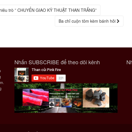
ì chiêu trò ” CHUYỂN GIAO KỸ THUẬT THAN TRẮNG”
Ba chỉ cuộn tôm kèm bánh hỏi
Nhấn SUBSCRIBE để theo dõi kênh
Nh
p
g
ẩm.
g