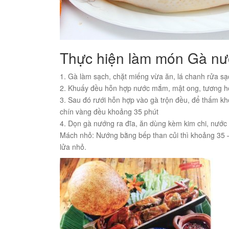
Thực hiện làm món Gà nư
1. Gà làm sạch, chặt miếng vừa ăn, lá chanh rửa s
2. Khuấy đều hỗn hợp nước mắm, mật ong, tương hột
3. Sau đó rưới hỗn hợp vào gà trộn đều, để thấm kh
chín vàng đều khoảng 35 phút
4. Dọn gà nướng ra đĩa, ăn dùng kèm kim chi, nước
Mách nhỏ: Nướng bằng bếp than củi thì khoảng 35 –
lửa nhỏ.