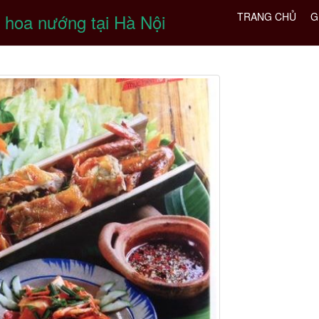
 hoa nướng tại Hà Nội
TRANG CHỦ
G