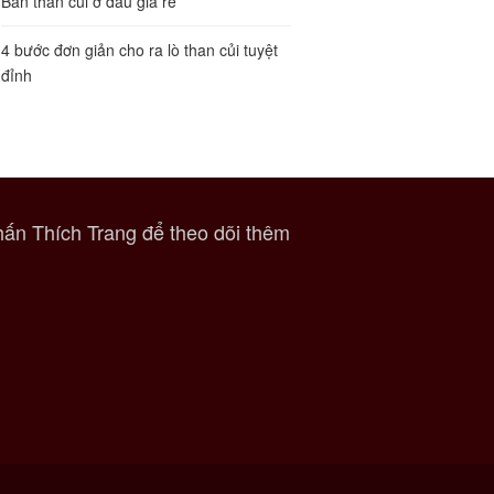
Bán than củi ở đâu giá rẻ
4 bước đơn giản cho ra lò than củi tuyệt
đỉnh
ấn Thích Trang để theo dõi thêm