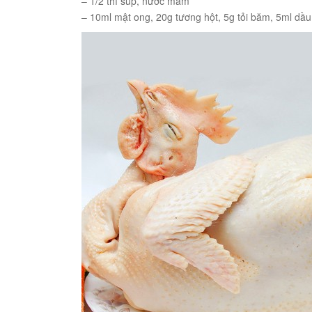
– 1/2 thì súp, nước mắm
– 10ml mật ong, 20g tương hột, 5g tỏi băm, 5ml dầu 