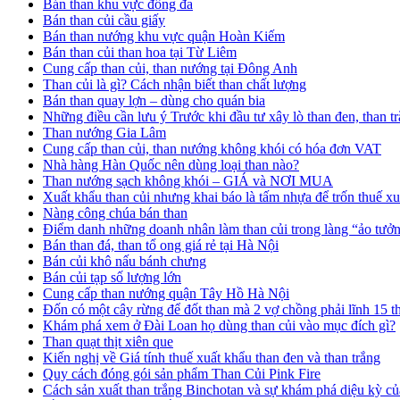
Bán than khu vực đống đa
Bán than củi cầu giấy
Bán than nướng khu vực quận Hoàn Kiếm
Bán than củi than hoa tại Từ Liêm
Cung cấp than củi, than nướng tại Đông Anh
Than củi là gì? Cách nhận biết than chất lượng
Bán than quay lợn – dùng cho quán bia
Những điều cần lưu ý Trước khi đầu tư xây lò than đen, than 
Than nướng Gia Lâm
Cung cấp than củi, than nướng không khói có hóa đơn VAT
Nhà hàng Hàn Quốc nên dùng loại than nào?
Than nướng sạch không khói – GIÁ và NƠI MUA
Xuất khẩu than củi nhưng khai báo là tấm nhựa để trốn thuế x
Nàng công chúa bán than
Điểm danh những doanh nhân làm than củi trong làng “ảo tưở
Bán than đá, than tổ ong giá rẻ tại Hà Nội
Bán củi khô nấu bánh chưng
Bán củi tạp số lượng lớn
Cung cấp than nướng quận Tây Hồ Hà Nội
Đốn có một cây rừng để đốt than mà 2 vợ chồng phải lĩnh 15 t
Khám phá xem ở Đài Loan họ dùng than củi vào mục đích gì?
Than quạt thịt xiên que
Kiến nghị về Giá tính thuế xuất khẩu than đen và than trắng
Quy cách đóng gói sản phẩm Than Củi Pink Fire
Cách sản xuất than trắng Binchotan và sự khám phá diệu kỳ củ