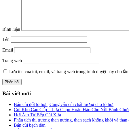
Bình luận
Tên
Email
Trang web
Lưu tên của tôi, email, và trang web trong trình duyệt này cho lần 
Bài viết mới
Bán củi đốt lò hơi | Cung cấp củi chất lượng cho lò hơi
Củi Khô Cao Cấp – Lựa Chọn Hoàn Hảo Cho Nồi Bánh Chưn
Hơi Ấm Từ Bếp Củi Xưa
Phân tích thị trường than nướng, than sạch không khói và than 
Bán củi bạch đàn