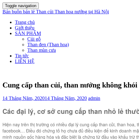
Toggle navigation
Bán buôn bán lẻ Than củi Than hoa nướng tại Hà Nội
Trang chủ
Giới thiệu
SẢN PHẨM
Củi gỗ
Than đen (Than hoa)
Than mùn cưa
Tin tức
LIÊN HỆ
Cung cấp than củi, than nướng không khói
14 Tháng Năm, 2020
14 Tháng Năm, 2020
admin
Các đại lý, cơ sở cung cấp than nhỏ lẻ th
Hiện nay trên thị trường có nhiều đại lý cung cấp than củi, than hoa
facebook… Điều đó chứng tỏ họ chưa đủ điều kiện để kinh doanh mặt 
minh nguồn gốc hàng hóa và đặc biệt là chứng từ đầu vào khấu trừ t