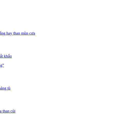
trắng hay than mùn cưa
uất khẩu
ng”
háng tù
a than củi