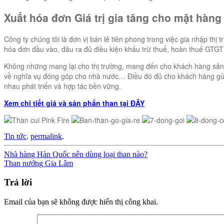
Xuất hóa đơn Giá trị gia tăng cho mặt hàng
Công ty chúng tôi là đơn vị bán lẻ tiên phong trong việc gia nhập t
hóa đơn đầu vào, đâu ra đủ điều kiện khấu trừ thuế, hoàn thuế GTG
Không những mang lại cho thị trường, mang đến cho khách hàng sản 
về nghĩa vụ đóng góp cho nhà nước… Điều đó đủ cho khách hàng gửi 
nhau phát triển và hợp tác bền vững.
Xem chi tiết giá và sản phẩn than tại ĐÂY
Tin tức
.
permalink
.
Post
Nhà hàng Hàn Quốc nên dùng loại than nào?
Than nướng Gia Lâm
navigation
Trả lời
Email của bạn sẽ không được hiển thị công khai.