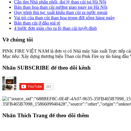
Cần tìm Nhà phân phối, đại lý than củi tại Hà Nội
Bán than hoa than củi nướng giao ngay tại Hà Nội
Quy trình thủ tục xuất khẩu than củi ra nước ngoài
Vai trò của than củi than hoa trong đời sống hàng ngày
Bán than củi ở đâu giá rẻ
4 bước đơn giản cho ra lò than củi tuyệt đỉnh
Về chúng tôi
PINK FIRE VIỆT NAM là đơn vị có Nhà máy Sản xuất Trực tiếp 
Mục tiêu: Xây dựng thương hiệu Than củi Pink Fire uy tín hàng đầu
Nhấn SUBSCRIBE để theo dõi kênh
Nhấn Thích Trang để theo dõi thêm