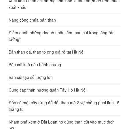
Xuất khẩu than củi nhưng khai báo là tấm nhựa để trốn thuế
xuất khẩu
Nàng công chúa bán than
Điểm danh những doanh nhân làm than củi trong làng “ảo
tưởng”
Bán than đá, than tổ ong giá rẻ tại Hà Nội
Bán củi khô nấu bánh chưng
Bán củi tạp số lượng lớn
Cung cấp than nướng quận Tây Hồ Hà Nội
Đốn có một cây rừng để đốt than mà 2 vợ chồng phải lĩnh 15
tháng tù
Khám phá xem ở Đài Loan họ dùng than củi vào mục đích
gì?