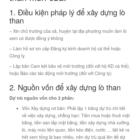
1. Điều kiện pháp lý để xây dựng lò
than
– Xin chủ trương của xã, huyện tại địa phương muốn làm lò
xem có được đồng ý không
– Làm hồ sơ xin cấp Đăng ký kinh doanh hộ cá thể hoặc
Công ty
– Lập bản Cam kết bảo vệ môi trường (đối với hộ KD cá thể),
hoặc Báo cáo tác động môi trường (đối với Công ty)
2. Nguồn vốn để xây dựng lò than
Dự trù nguồn vốn cho 2 phần:
Vốn Xây dựng cơ bản: Phải lập 1 bảng dự trù chi tiết
về việc xây dựng, chẳng hạn: Tiền mua hoặc thuê mặt
bằng, tiền san lấp mặt bằng, tiền xây dựng nhà xưởng,
lò, máy móc liên quan, tiền kéo điện, nước … liệt kê ra
hết xem tổng là bao nhiêu, nên dự trù quá lên để dự