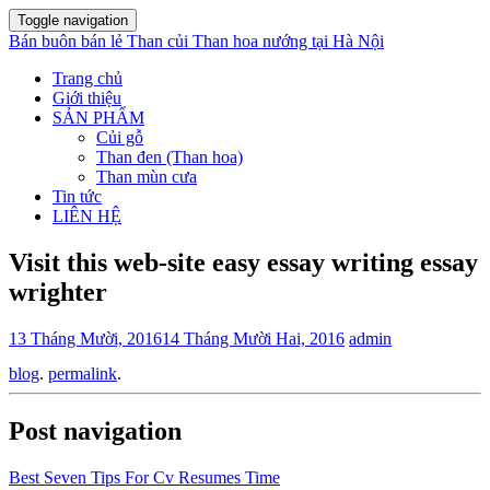
Toggle navigation
Bán buôn bán lẻ Than củi Than hoa nướng tại Hà Nội
Trang chủ
Giới thiệu
SẢN PHẨM
Củi gỗ
Than đen (Than hoa)
Than mùn cưa
Tin tức
LIÊN HỆ
Visit this web-site easy essay writing essay
wrighter
13 Tháng Mười, 2016
14 Tháng Mười Hai, 2016
admin
blog
.
permalink
.
Post navigation
Best Seven Tips For Cv Resumes Time