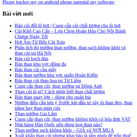
Phone tracker spy on android phone parental spy software
Bài viết mới
Bán củi đốt lò hơi | Cung cấp củi chất lượng cho lò hơi
Củi Khô Cao Cấp – Lựa Chọn Hoàn Hảo Cho Nồi Bánh
Chưng Ngày Tết
Hơi Ấm Từ Bếp Củi Xưa
Phân tích thị trường than nướng, than sạch không khói và
than củi tại Hà Nội
Bán củi bạch đàn
Bán than khu vực đống đa
Bán than củi cầu giấy
Bán than nướng khu vực quận Hoàn Kiếm
Bán than củi than hoa tại Từ Liêm
Cung cấp than củi, than nướng tại Đông Anh
Than củi là gì? Cách nhận biết than chất lượng
Bán than quay lợn – dùng cho quán bia
Những điều cần lưu ý Trước khi đầu tư xây lò than đen, than
trắng hay than mùn cưa
Than nướng Gia Lâm
Cung cấp than củi, than nướng không khói có hóa đơn VAT
Nhà hàng Hàn Quốc nên dùng loại than nào?
Than nướng sạch không khói – GIÁ và NƠI MUA
Xuất khẩu than củi nhưng khai báo là tấm nhựa để trốn thuế