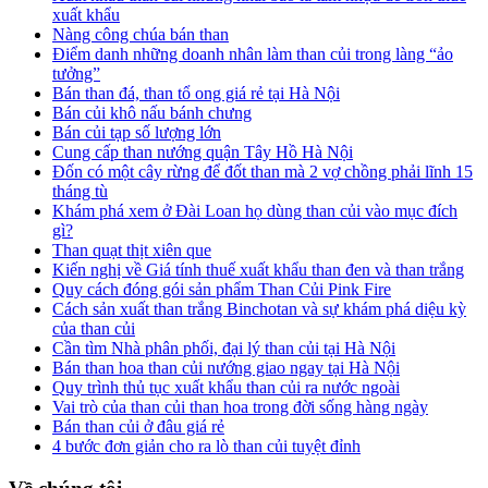
xuất khẩu
Nàng công chúa bán than
Điểm danh những doanh nhân làm than củi trong làng “ảo
tưởng”
Bán than đá, than tổ ong giá rẻ tại Hà Nội
Bán củi khô nấu bánh chưng
Bán củi tạp số lượng lớn
Cung cấp than nướng quận Tây Hồ Hà Nội
Đốn có một cây rừng để đốt than mà 2 vợ chồng phải lĩnh 15
tháng tù
Khám phá xem ở Đài Loan họ dùng than củi vào mục đích
gì?
Than quạt thịt xiên que
Kiến nghị về Giá tính thuế xuất khẩu than đen và than trắng
Quy cách đóng gói sản phẩm Than Củi Pink Fire
Cách sản xuất than trắng Binchotan và sự khám phá diệu kỳ
của than củi
Cần tìm Nhà phân phối, đại lý than củi tại Hà Nội
Bán than hoa than củi nướng giao ngay tại Hà Nội
Quy trình thủ tục xuất khẩu than củi ra nước ngoài
Vai trò của than củi than hoa trong đời sống hàng ngày
Bán than củi ở đâu giá rẻ
4 bước đơn giản cho ra lò than củi tuyệt đỉnh