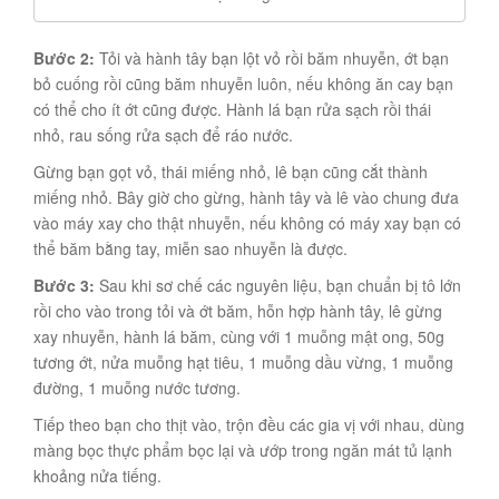
Bước 2:
Tỏi và hành tây bạn lột vỏ rồi băm nhuyễn, ớt bạn
bỏ cuống rồi cũng băm nhuyễn luôn, nếu không ăn cay bạn
có thể cho ít ớt cũng được. Hành lá bạn rửa sạch rồi thái
nhỏ, rau sống rửa sạch để ráo nước.
Gừng bạn gọt vỏ, thái miếng nhỏ, lê bạn cũng cắt thành
miếng nhỏ. Bây giờ cho gừng, hành tây và lê vào chung đưa
vào máy xay cho thật nhuyễn, nếu không có máy xay bạn có
thể băm bằng tay, miễn sao nhuyễn là được.
Bước 3:
Sau khi sơ chế các nguyên liệu, bạn chuẩn bị tô lớn
rồi cho vào trong tỏi và ớt băm, hỗn hợp hành tây, lê gừng
xay nhuyễn, hành lá băm, cùng với 1 muỗng mật ong, 50g
tương ớt, nửa muỗng hạt tiêu, 1 muỗng dầu vừng, 1 muỗng
đường, 1 muỗng nước tương.
Tiếp theo bạn cho thịt vào, trộn đều các gia vị với nhau, dùng
màng bọc thực phẩm bọc lại và ướp trong ngăn mát tủ lạnh
khoảng nửa tiếng.