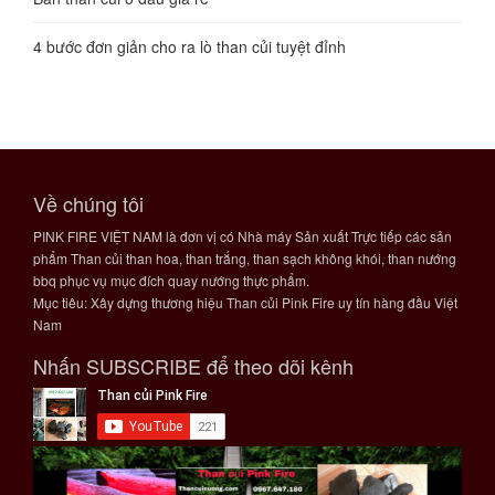
4 bước đơn giản cho ra lò than củi tuyệt đỉnh
Về chúng tôi
PINK FIRE VIỆT NAM là đơn vị có Nhà máy Sản xuất Trực tiếp các sản
phẩm Than củi than hoa, than trắng, than sạch không khói, than nướng
bbq phục vụ mục đích quay nướng thực phẩm.
Mục tiêu: Xây dựng thương hiệu Than củi Pink Fire uy tín hàng đầu Việt
Nam
Nhấn SUBSCRIBE để theo dõi kênh