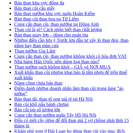
Bán than khu vực đống đa
Bán than củi cầu giấy
Bán than nướng khu vực quận Hoàn Kiếm
Bán than củi than hoa tại Từ Liêm
Cung cấp than củi, than nướng tại Đông Anh
Than củi là gì? Cách nhận biết than chất lượng
Bán than quay lợn – dùng cho quán bia
Những điều cần lưu ý Trước khi đầu tư xây lò than đen, than
trắng hay than mùn cưa
Than nướng Gia Lâm
Cung cấp than củi, than nướng không khói có hóa đơn VAT
Nhà hàng Hàn Quốc nên dùng loại than nào?
Than nướng sạch không khói – GIÁ và NƠI MUA
Xuất khẩu than củi nhưng khai báo là tấm nhựa để trốn thuế
xuất khẩu
Nàng công chúa bán than
Điểm danh những doanh nhân làm than củi trong làng “ảo
tưởng”
Bán than đá, than tổ ong giá rẻ tại Hà Nội
Bán củi khô nấu bánh chưng
Bán củi tạp số lượng lớn
Cung cấp than nướng quận Tây Hồ Hà Nội
Đốn có một cây rừng để đốt than mà 2 vợ chồng phải lĩnh 15
tháng tù
Khám phá xem ở Đài Loan họ dùng than củi vào mục đích