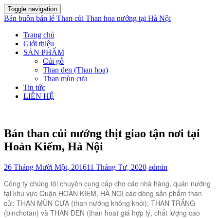
Toggle navigation
Bán buôn bán lẻ Than củi Than hoa nướng tại Hà Nội
Trang chủ
Giới thiệu
SẢN PHẨM
Củi gỗ
Than đen (Than hoa)
Than mùn cưa
Tin tức
LIÊN HỆ
Bán than củi nướng thịt giao tận nơi tại
Hoàn Kiếm, Hà Nội
26 Tháng Mười Một, 2016
11 Tháng Tư, 2020
admin
Công ty chúng tôi chuyên cung cấp cho các nhà hàng, quán nướng
tại khu vực Quận HOÀN KIẾM, HÀ NỘI các dòng sản phẩm than
củi: THAN MÙN CƯA (than nướng không khói); THAN TRẮNG
(binchotan) và THAN ĐEN (than hoa) giá hợp lý, chất lượng cao