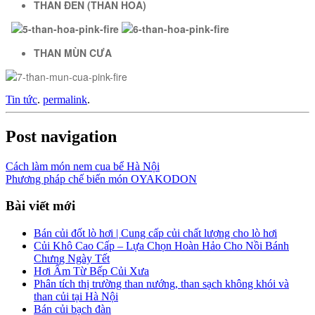
THAN ĐEN (THAN HOA)
THAN MÙN CƯA
Tin tức
.
permalink
.
Post navigation
Cách làm món nem cua bể Hà Nội
Phương pháp chế biến món OYAKODON
Bài viết mới
Bán củi đốt lò hơi | Cung cấp củi chất lượng cho lò hơi
Củi Khô Cao Cấp – Lựa Chọn Hoàn Hảo Cho Nồi Bánh
Chưng Ngày Tết
Hơi Ấm Từ Bếp Củi Xưa
Phân tích thị trường than nướng, than sạch không khói và
than củi tại Hà Nội
Bán củi bạch đàn