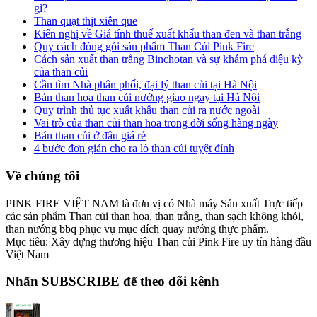
gì?
Than quạt thịt xiên que
Kiến nghị về Giá tính thuế xuất khẩu than đen và than trắng
Quy cách đóng gói sản phẩm Than Củi Pink Fire
Cách sản xuất than trắng Binchotan và sự khám phá diệu kỳ
của than củi
Cần tìm Nhà phân phối, đại lý than củi tại Hà Nội
Bán than hoa than củi nướng giao ngay tại Hà Nội
Quy trình thủ tục xuất khẩu than củi ra nước ngoài
Vai trò của than củi than hoa trong đời sống hàng ngày
Bán than củi ở đâu giá rẻ
4 bước đơn giản cho ra lò than củi tuyệt đỉnh
Về chúng tôi
PINK FIRE VIỆT NAM là đơn vị có Nhà máy Sản xuất Trực tiếp
các sản phẩm Than củi than hoa, than trắng, than sạch không khói,
than nướng bbq phục vụ mục đích quay nướng thực phẩm.
Mục tiêu: Xây dựng thương hiệu Than củi Pink Fire uy tín hàng đầu
Việt Nam
Nhấn SUBSCRIBE để theo dõi kênh