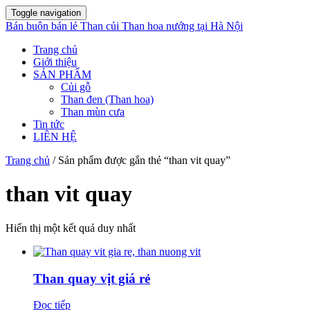
Toggle navigation
Bán buôn bán lẻ Than củi Than hoa nướng tại Hà Nội
Trang chủ
Giới thiệu
SẢN PHẨM
Củi gỗ
Than đen (Than hoa)
Than mùn cưa
Tin tức
LIÊN HỆ
Trang chủ
/ Sản phẩm được gắn thẻ “than vit quay”
than vit quay
Hiển thị một kết quả duy nhất
Than quay vịt giá rẻ
Đọc tiếp