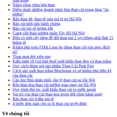
xuất khẩu
Nàng công chúa bán than
Điểm danh những doanh nhân làm than củi trong làng “ảo
tưởng”
Bán than đá, than tổ ong giá rẻ tại Hà Nội
Bán củi khô nấu bánh chưng
Bán củi tạp số lượng lớn
Cung cấp than nướng quận Tây Hồ Hà Nội
Đốn có một cây rừng để đốt than mà 2 vợ chồng phải lĩnh 15
tháng tù
Khám phá xem ở Đài Loan họ dùng than củi vào mục đích
gì?
Than quạt thịt xiên que
Kiến nghị về Giá tính thuế xuất khẩu than đen và than trắng
Quy cách đóng gói sản phẩm Than Củi Pink Fire
Cách sản xuất than trắng Binchotan và sự khám phá diệu kỳ
của than củi
Cần tìm Nhà phân phối, đại lý than củi tại Hà Nội
Bán than hoa than củi nướng giao ngay tại Hà Nội
Quy trình thủ tục xuất khẩu than củi ra nước ngoài
Vai trò của than củi than hoa trong đời sống hàng ngày
Bán than củi ở đâu giá rẻ
4 bước đơn giản cho ra lò than củi tuyệt đỉnh
Về chúng tôi