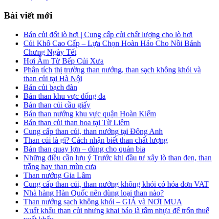
Bài viết mới
Bán củi đốt lò hơi | Cung cấp củi chất lượng cho lò hơi
Củi Khô Cao Cấp – Lựa Chọn Hoàn Hảo Cho Nồi Bánh
Chưng Ngày Tết
Hơi Ấm Từ Bếp Củi Xưa
Phân tích thị trường than nướng, than sạch không khói và
than củi tại Hà Nội
Bán củi bạch đàn
Bán than khu vực đống đa
Bán than củi cầu giấy
Bán than nướng khu vực quận Hoàn Kiếm
Bán than củi than hoa tại Từ Liêm
Cung cấp than củi, than nướng tại Đông Anh
Than củi là gì? Cách nhận biết than chất lượng
Bán than quay lợn – dùng cho quán bia
Những điều cần lưu ý Trước khi đầu tư xây lò than đen, than
trắng hay than mùn cưa
Than nướng Gia Lâm
Cung cấp than củi, than nướng không khói có hóa đơn VAT
Nhà hàng Hàn Quốc nên dùng loại than nào?
Than nướng sạch không khói – GIÁ và NƠI MUA
Xuất khẩu than củi nhưng khai báo là tấm nhựa để trốn thuế