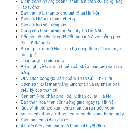
Điểm danh những doanh nhân làm than củi trong làng
“ảo tưởng”
Bán than đá, than tổ ong giá rẻ tại Hà Nội
Bán củi khô nấu bánh chưng
Bán củi tạp số lượng lớn
Cung cấp than nướng quận Tây Hồ Hà Nội
Đốn có một cây rừng để đốt than mà 2 vợ chồng phải
lĩnh 15 tháng tù
Khám phá xem ở Đài Loan họ dùng than củi vào mục
đích gì?
Than quạt thịt xiên que
Kiến nghị về Giá tính thuế xuất khẩu than đen và than
trắng
Quy cách đóng gói sản phẩm Than Củi Pink Fire
Cách sản xuất than trắng Binchotan và sự khám phá
diệu kỳ của than củi
Cần tìm Nhà phân phối, đại lý than củi tại Hà Nội
Bán than hoa than củi nướng giao ngay tại Hà Nội
Quy trình thủ tục xuất khẩu than củi ra nước ngoài
Vai trò của than củi than hoa trong đời sống hàng ngày
Bán than củi ở đâu giá rẻ
4 bước đơn giản cho ra lò than củi tuyệt đỉnh