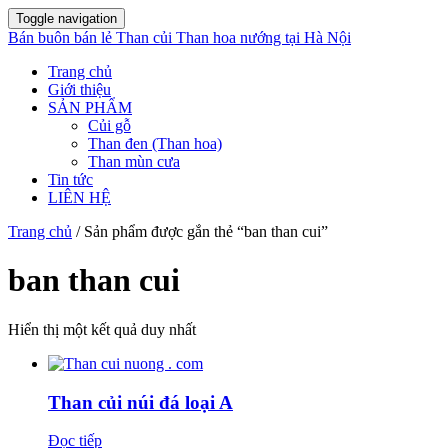
Toggle navigation
Bán buôn bán lẻ Than củi Than hoa nướng tại Hà Nội
Trang chủ
Giới thiệu
SẢN PHẨM
Củi gỗ
Than đen (Than hoa)
Than mùn cưa
Tin tức
LIÊN HỆ
Trang chủ
/ Sản phẩm được gắn thẻ “ban than cui”
ban than cui
Hiển thị một kết quả duy nhất
Than củi núi đá loại A
Đọc tiếp