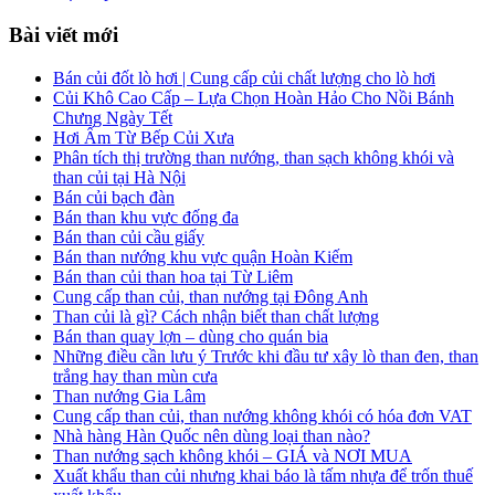
Bài viết mới
Bán củi đốt lò hơi | Cung cấp củi chất lượng cho lò hơi
Củi Khô Cao Cấp – Lựa Chọn Hoàn Hảo Cho Nồi Bánh
Chưng Ngày Tết
Hơi Ấm Từ Bếp Củi Xưa
Phân tích thị trường than nướng, than sạch không khói và
than củi tại Hà Nội
Bán củi bạch đàn
Bán than khu vực đống đa
Bán than củi cầu giấy
Bán than nướng khu vực quận Hoàn Kiếm
Bán than củi than hoa tại Từ Liêm
Cung cấp than củi, than nướng tại Đông Anh
Than củi là gì? Cách nhận biết than chất lượng
Bán than quay lợn – dùng cho quán bia
Những điều cần lưu ý Trước khi đầu tư xây lò than đen, than
trắng hay than mùn cưa
Than nướng Gia Lâm
Cung cấp than củi, than nướng không khói có hóa đơn VAT
Nhà hàng Hàn Quốc nên dùng loại than nào?
Than nướng sạch không khói – GIÁ và NƠI MUA
Xuất khẩu than củi nhưng khai báo là tấm nhựa để trốn thuế