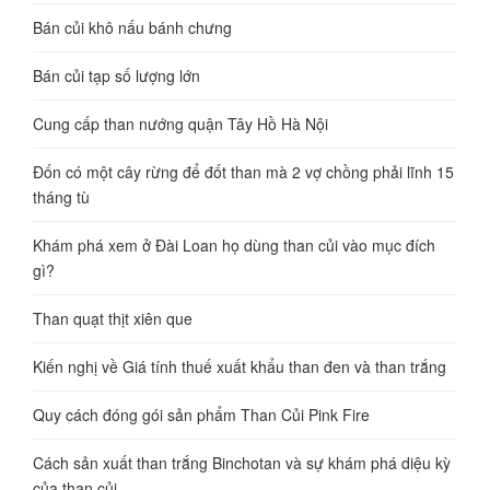
Bán củi khô nấu bánh chưng
Bán củi tạp số lượng lớn
Cung cấp than nướng quận Tây Hồ Hà Nội
Đốn có một cây rừng để đốt than mà 2 vợ chồng phải lĩnh 15
tháng tù
Khám phá xem ở Đài Loan họ dùng than củi vào mục đích
gì?
Than quạt thịt xiên que
Kiến nghị về Giá tính thuế xuất khẩu than đen và than trắng
Quy cách đóng gói sản phẩm Than Củi Pink Fire
Cách sản xuất than trắng Binchotan và sự khám phá diệu kỳ
của than củi