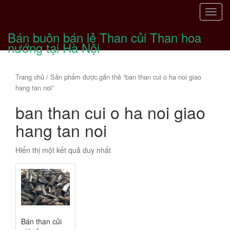
T
o
Bán buôn bán lẻ Than củi Than hoa
g
nướng tại Hà Nội
g
l
e
Trang chủ
/ Sản phẩm được gắn thẻ “ban than cui o ha noi giao
n
hang tan noi”
a
ban than cui o ha noi giao
v
i
hang tan noi
g
a
Hiển thị một kết quả duy nhất
t
i
o
n
Bán than củi