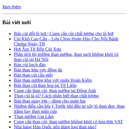
Xem thêm
Bài viết mới
Bán củi đốt lò hơi | Cung cấp củi chất lượng cho lò hơi
Củi Khô Cao Cấp – Lựa Chọn Hoàn Hảo Cho Nồi Bánh
Chưng Ngày Tết
Hơi Ấm Từ Bếp Củi Xưa
Phân tích thị trường than nướng, than sạch không khói và
than củi tại Hà Nội
Bán củi bạch đàn
Bán than khu vực đống đa
Bán than củi cầu giấy
Bán than nướng khu vực quận Hoàn Kiếm
Bán than củi than hoa tại Từ Liêm
Cung cấp than củi, than nướng tại Đông Anh
Than củi là gì? Cách nhận biết than chất lượng
Bán than quay lợn – dùng cho quán bia
Những điều cần lưu ý Trước khi đầu tư xây lò than đen, than
trắng hay than mùn cưa
Than nướng Gia Lâm
Cung cấp than củi, than nướng không khói có hóa đơn VAT
Nhà hàng Hàn Quốc nên dùng loại than nào?