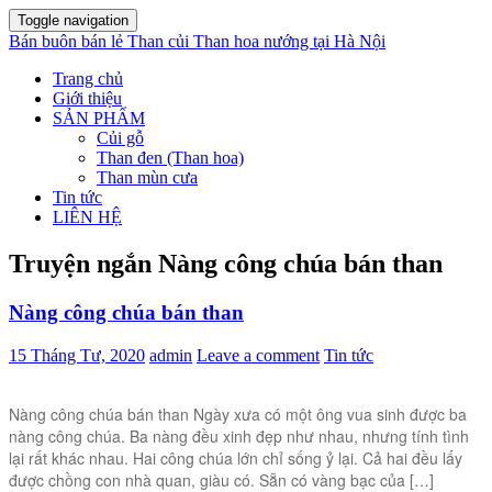
Toggle navigation
Bán buôn bán lẻ Than củi Than hoa nướng tại Hà Nội
Trang chủ
Giới thiệu
SẢN PHẨM
Củi gỗ
Than đen (Than hoa)
Than mùn cưa
Tin tức
LIÊN HỆ
Truyện ngắn Nàng công chúa bán than
Nàng công chúa bán than
15 Tháng Tư, 2020
admin
Leave a comment
Tin tức
Nàng công chúa bán than Ngày xưa có một ông vua sinh được ba
nàng công chúa. Ba nàng đều xinh đẹp như nhau, nhưng tính tình
lại rất khác nhau. Hai công chúa lớn chỉ sống ỷ lại. Cả hai đều lấy
được chồng con nhà quan, giàu có. Sẵn có vàng bạc của […]