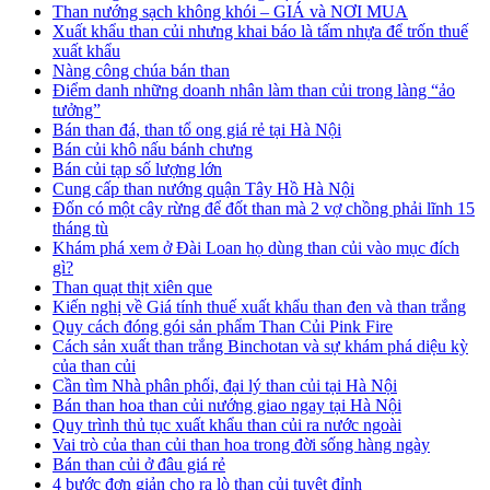
Than nướng sạch không khói – GIÁ và NƠI MUA
Xuất khẩu than củi nhưng khai báo là tấm nhựa để trốn thuế
xuất khẩu
Nàng công chúa bán than
Điểm danh những doanh nhân làm than củi trong làng “ảo
tưởng”
Bán than đá, than tổ ong giá rẻ tại Hà Nội
Bán củi khô nấu bánh chưng
Bán củi tạp số lượng lớn
Cung cấp than nướng quận Tây Hồ Hà Nội
Đốn có một cây rừng để đốt than mà 2 vợ chồng phải lĩnh 15
tháng tù
Khám phá xem ở Đài Loan họ dùng than củi vào mục đích
gì?
Than quạt thịt xiên que
Kiến nghị về Giá tính thuế xuất khẩu than đen và than trắng
Quy cách đóng gói sản phẩm Than Củi Pink Fire
Cách sản xuất than trắng Binchotan và sự khám phá diệu kỳ
của than củi
Cần tìm Nhà phân phối, đại lý than củi tại Hà Nội
Bán than hoa than củi nướng giao ngay tại Hà Nội
Quy trình thủ tục xuất khẩu than củi ra nước ngoài
Vai trò của than củi than hoa trong đời sống hàng ngày
Bán than củi ở đâu giá rẻ
4 bước đơn giản cho ra lò than củi tuyệt đỉnh