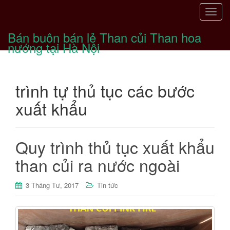
T
o
Bán buôn bán lẻ Than củi Than hoa
g
nướng tại Hà Nội
g
l
e
trình tự thủ tục các bước
n
a
xuất khẩu
v
i
g
Quy trình thủ tục xuất khẩu
a
t
than củi ra nước ngoài
i
o
3 Tháng Tư, 2017
Tin tức
n