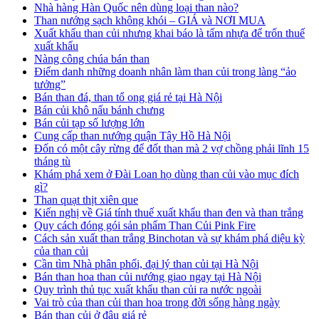
Nhà hàng Hàn Quốc nên dùng loại than nào?
Than nướng sạch không khói – GIÁ và NƠI MUA
Xuất khẩu than củi nhưng khai báo là tấm nhựa để trốn thuế
xuất khẩu
Nàng công chúa bán than
Điểm danh những doanh nhân làm than củi trong làng “ảo
tưởng”
Bán than đá, than tổ ong giá rẻ tại Hà Nội
Bán củi khô nấu bánh chưng
Bán củi tạp số lượng lớn
Cung cấp than nướng quận Tây Hồ Hà Nội
Đốn có một cây rừng để đốt than mà 2 vợ chồng phải lĩnh 15
tháng tù
Khám phá xem ở Đài Loan họ dùng than củi vào mục đích
gì?
Than quạt thịt xiên que
Kiến nghị về Giá tính thuế xuất khẩu than đen và than trắng
Quy cách đóng gói sản phẩm Than Củi Pink Fire
Cách sản xuất than trắng Binchotan và sự khám phá diệu kỳ
của than củi
Cần tìm Nhà phân phối, đại lý than củi tại Hà Nội
Bán than hoa than củi nướng giao ngay tại Hà Nội
Quy trình thủ tục xuất khẩu than củi ra nước ngoài
Vai trò của than củi than hoa trong đời sống hàng ngày
Bán than củi ở đâu giá rẻ