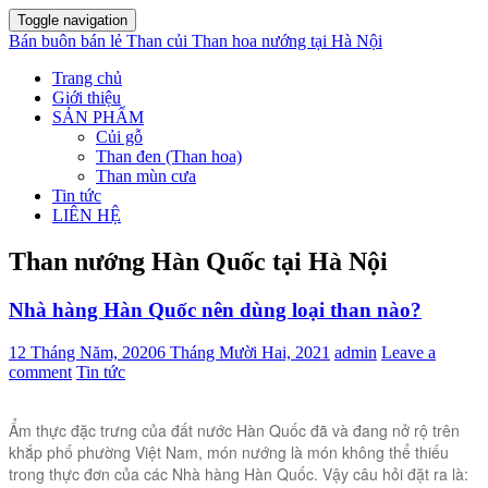
Toggle navigation
Bán buôn bán lẻ Than củi Than hoa nướng tại Hà Nội
Trang chủ
Giới thiệu
SẢN PHẨM
Củi gỗ
Than đen (Than hoa)
Than mùn cưa
Tin tức
LIÊN HỆ
Than nướng Hàn Quốc tại Hà Nội
Nhà hàng Hàn Quốc nên dùng loại than nào?
12 Tháng Năm, 2020
6 Tháng Mười Hai, 2021
admin
Leave a
comment
Tin tức
Ẩm thực đặc trưng của đất nước Hàn Quốc đã và đang nở rộ trên
khắp phố phường Việt Nam, món nướng là món không thể thiếu
trong thực đơn của các Nhà hàng Hàn Quốc. Vậy câu hỏi đặt ra là: