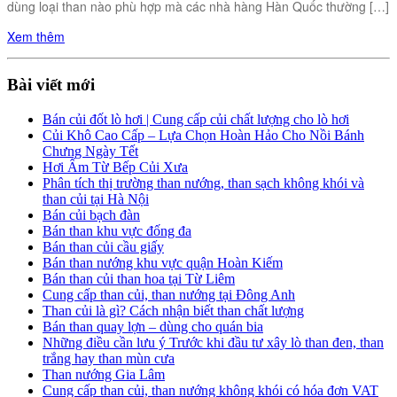
dùng loại than nào phù hợp mà các nhà hàng Hàn Quốc thường […]
Xem thêm
Bài viết mới
Bán củi đốt lò hơi | Cung cấp củi chất lượng cho lò hơi
Củi Khô Cao Cấp – Lựa Chọn Hoàn Hảo Cho Nồi Bánh
Chưng Ngày Tết
Hơi Ấm Từ Bếp Củi Xưa
Phân tích thị trường than nướng, than sạch không khói và
than củi tại Hà Nội
Bán củi bạch đàn
Bán than khu vực đống đa
Bán than củi cầu giấy
Bán than nướng khu vực quận Hoàn Kiếm
Bán than củi than hoa tại Từ Liêm
Cung cấp than củi, than nướng tại Đông Anh
Than củi là gì? Cách nhận biết than chất lượng
Bán than quay lợn – dùng cho quán bia
Những điều cần lưu ý Trước khi đầu tư xây lò than đen, than
trắng hay than mùn cưa
Than nướng Gia Lâm
Cung cấp than củi, than nướng không khói có hóa đơn VAT