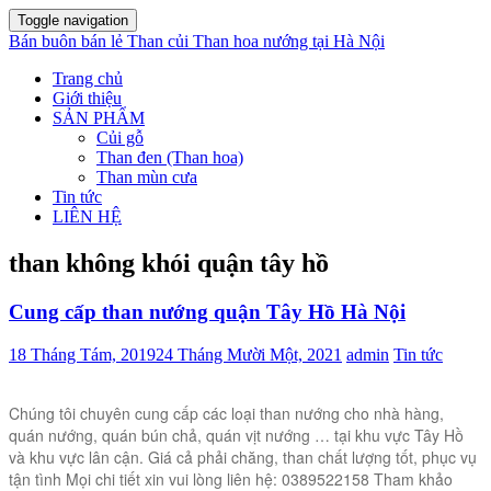
Toggle navigation
Bán buôn bán lẻ Than củi Than hoa nướng tại Hà Nội
Trang chủ
Giới thiệu
SẢN PHẨM
Củi gỗ
Than đen (Than hoa)
Than mùn cưa
Tin tức
LIÊN HỆ
than không khói quận tây hồ
Cung cấp than nướng quận Tây Hồ Hà Nội
18 Tháng Tám, 2019
24 Tháng Mười Một, 2021
admin
Tin tức
Chúng tôi chuyên cung cấp các loại than nướng cho nhà hàng,
quán nướng, quán bún chả, quán vịt nướng … tại khu vực Tây Hồ
và khu vực lân cận. Giá cả phải chăng, than chất lượng tốt, phục vụ
tận tình Mọi chi tiết xin vui lòng liên hệ: 0389522158 Tham khảo