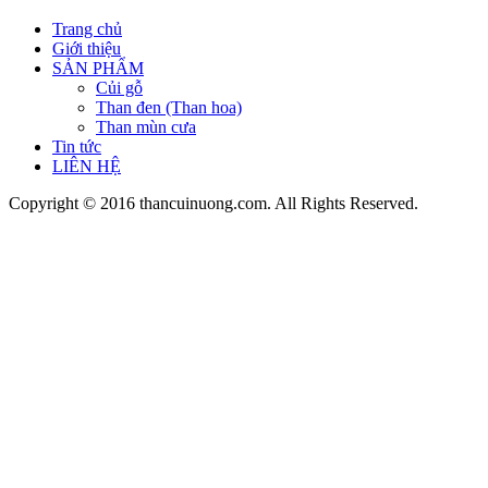
Trang chủ
Giới thiệu
SẢN PHẨM
Củi gỗ
Than đen (Than hoa)
Than mùn cưa
Tin tức
LIÊN HỆ
Copyright © 2016 thancuinuong.com. All Rights Reserved.