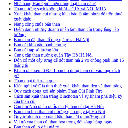
Nhà hàng Hàn Quốc nên dùng loại than nào?
Than nướng sạch không khói – GIÁ và NƠI MUA
Xuất khẩu than củi nhưng khai báo là tấm nhựa để trốn thuế
xuất khẩu
Nàng công chúa bán than
Điểm danh những doanh nhân làm than củi trong làng “ảo
tưởng”
Bán than đá, than tổ ong giá rẻ tại Hà Nội
Bán củi khô nấu bánh chưng
Bán củi tạp số lượng lớn
Cung cấp than nướng quận Tây Hồ Hà Nội
Đốn có một cây rừng để đốt than mà 2 vợ chồng phải lĩnh 15
tháng tù
Khám phá xem ở Đài Loan họ dùng than củi vào mục đích
gì?
Than quạt thịt xiên que
Kiến nghị về Giá tính thuế xuất khẩu than đen và than trắng
Quy cách đóng gói sản phẩm Than Củi Pink Fire
Cách sản xuất than trắng Binchotan và sự khám phá diệu kỳ
của than củi
Cần tìm Nhà phân phối, đại lý than củi tại Hà Nội
Bán than hoa than củi nướng giao ngay tại Hà Nội
Quy trình thủ tục xuất khẩu than củi ra nước ngoài
Vai trò của than củi than hoa trong đời sống hàng ngày
Bán than củi ở đâu giá rẻ