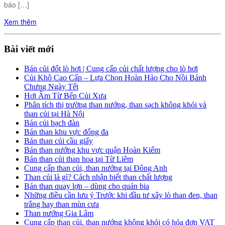
báo […]
Xem thêm
Bài viết mới
Bán củi đốt lò hơi | Cung cấp củi chất lượng cho lò hơi
Củi Khô Cao Cấp – Lựa Chọn Hoàn Hảo Cho Nồi Bánh
Chưng Ngày Tết
Hơi Ấm Từ Bếp Củi Xưa
Phân tích thị trường than nướng, than sạch không khói và
than củi tại Hà Nội
Bán củi bạch đàn
Bán than khu vực đống đa
Bán than củi cầu giấy
Bán than nướng khu vực quận Hoàn Kiếm
Bán than củi than hoa tại Từ Liêm
Cung cấp than củi, than nướng tại Đông Anh
Than củi là gì? Cách nhận biết than chất lượng
Bán than quay lợn – dùng cho quán bia
Những điều cần lưu ý Trước khi đầu tư xây lò than đen, than
trắng hay than mùn cưa
Than nướng Gia Lâm
Cung cấp than củi, than nướng không khói có hóa đơn VAT