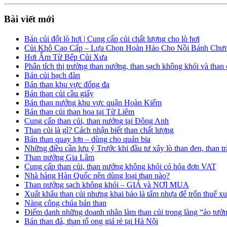
Bài viết mới
Bán củi đốt lò hơi | Cung cấp củi chất lượng cho lò hơi
Củi Khô Cao Cấp – Lựa Chọn Hoàn Hảo Cho Nồi Bánh Chưn
Hơi Ấm Từ Bếp Củi Xưa
Phân tích thị trường than nướng, than sạch không khói và than 
Bán củi bạch đàn
Bán than khu vực đống đa
Bán than củi cầu giấy
Bán than nướng khu vực quận Hoàn Kiếm
Bán than củi than hoa tại Từ Liêm
Cung cấp than củi, than nướng tại Đông Anh
Than củi là gì? Cách nhận biết than chất lượng
Bán than quay lợn – dùng cho quán bia
Những điều cần lưu ý Trước khi đầu tư xây lò than đen, than 
Than nướng Gia Lâm
Cung cấp than củi, than nướng không khói có hóa đơn VAT
Nhà hàng Hàn Quốc nên dùng loại than nào?
Than nướng sạch không khói – GIÁ và NƠI MUA
Xuất khẩu than củi nhưng khai báo là tấm nhựa để trốn thuế x
Nàng công chúa bán than
Điểm danh những doanh nhân làm than củi trong làng “ảo tưở
Bán than đá, than tổ ong giá rẻ tại Hà Nội