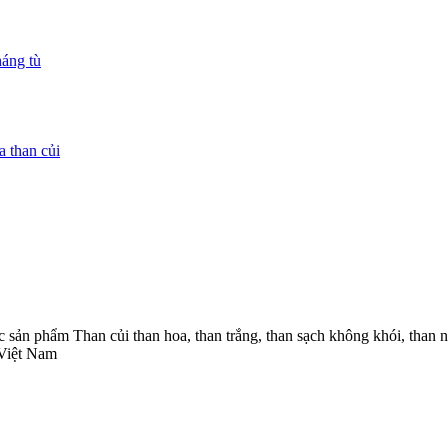
háng tù
a than củi
các sản phẩm Than củi than hoa, than trắng, than sạch không khói, 
 Việt Nam