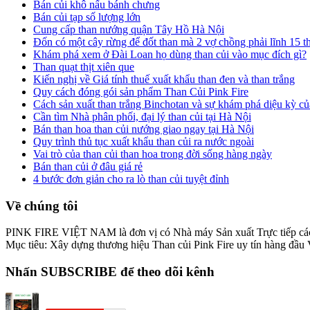
Bán củi khô nấu bánh chưng
Bán củi tạp số lượng lớn
Cung cấp than nướng quận Tây Hồ Hà Nội
Đốn có một cây rừng để đốt than mà 2 vợ chồng phải lĩnh 15 t
Khám phá xem ở Đài Loan họ dùng than củi vào mục đích gì?
Than quạt thịt xiên que
Kiến nghị về Giá tính thuế xuất khẩu than đen và than trắng
Quy cách đóng gói sản phẩm Than Củi Pink Fire
Cách sản xuất than trắng Binchotan và sự khám phá diệu kỳ củ
Cần tìm Nhà phân phối, đại lý than củi tại Hà Nội
Bán than hoa than củi nướng giao ngay tại Hà Nội
Quy trình thủ tục xuất khẩu than củi ra nước ngoài
Vai trò của than củi than hoa trong đời sống hàng ngày
Bán than củi ở đâu giá rẻ
4 bước đơn giản cho ra lò than củi tuyệt đỉnh
Về chúng tôi
PINK FIRE VIỆT NAM là đơn vị có Nhà máy Sản xuất Trực tiếp 
Mục tiêu: Xây dựng thương hiệu Than củi Pink Fire uy tín hàng đầu
Nhấn SUBSCRIBE để theo dõi kênh