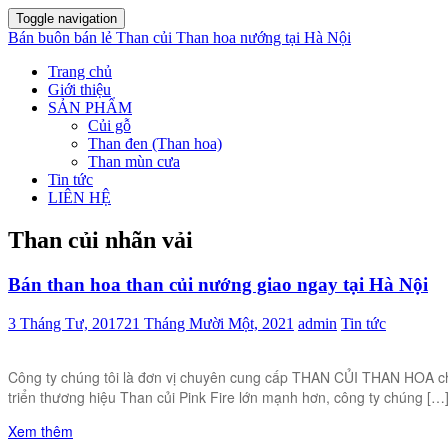
Toggle navigation
Bán buôn bán lẻ Than củi Than hoa nướng tại Hà Nội
Trang chủ
Giới thiệu
SẢN PHẨM
Củi gỗ
Than đen (Than hoa)
Than mùn cưa
Tin tức
LIÊN HỆ
Than củi nhãn vải
Bán than hoa than củi nướng giao ngay tại Hà Nội
3 Tháng Tư, 2017
21 Tháng Mười Một, 2021
admin
Tin tức
Công ty chúng tôi là đơn vị chuyên cung cấp THAN CỦI THAN HOA chấ
triển thương hiệu Than củi Pink Fire lớn mạnh hơn, công ty chúng […
Xem thêm