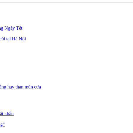
g Ngày Tết
củi tại Hà Nội
trắng hay than mùn cưa
uất khẩu
ng”