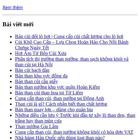
Xem thêm
Bài viết mới
Bán củi đốt lò hơi | Cung cấp củi chất lượng cho lò hơi
Củi Khô Cao Cấp – Lựa Chọn Hoàn Hảo Cho Nồi Bánh
Chưng Ngày Tết
Hơi Ấm Từ Bếp Củi Xưa
Phân tích thị trường than nướng, than sạch không khói và
than củi tại Hà Nội
Bán củi bạch đàn
Bán than khu vực đống đa
Bán than củi cầu giấy
Bán than nướng khu vực quận Hoàn Kiếm
Bán than củi than hoa tại Từ Liêm
Cung cấp than củi, than nướng tại Đông Anh
Than củi là gì? Cách nhận biết than chất lượng
Bán than quay lợn – dùng cho quán bia
Những điều cần lưu ý Trước khi đầu tư xây lò than đen, than
trắng hay than mùn cưa
Than nướng Gia Lâm
Cung cấp than củi, than nướng không khói có hóa đơn VAT
Nhà hàng Hàn Quốc nên dùng loại than nào?