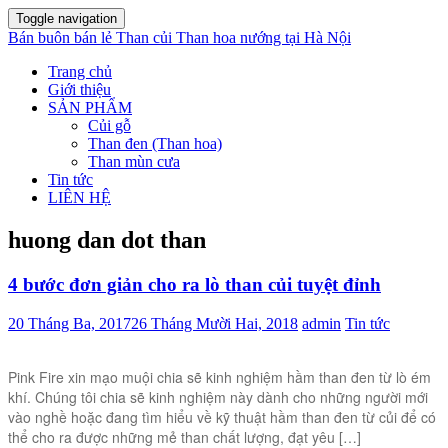
Toggle navigation
Bán buôn bán lẻ Than củi Than hoa nướng tại Hà Nội
Trang chủ
Giới thiệu
SẢN PHẨM
Củi gỗ
Than đen (Than hoa)
Than mùn cưa
Tin tức
LIÊN HỆ
huong dan dot than
4 bước đơn giản cho ra lò than củi tuyệt đỉnh
20 Tháng Ba, 2017
26 Tháng Mười Hai, 2018
admin
Tin tức
Pink Fire xin mạo muội chia sẽ kinh nghiệm hầm than đen từ lò ém
khí. Chúng tôi chia sẽ kinh nghiệm này dành cho những người mới
vào nghề hoặc đang tìm hiểu về kỹ thuật hầm than đen từ củi để có
thể cho ra được những mẻ than chất lượng, đạt yêu […]