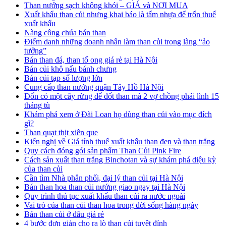
Than nướng sạch không khói – GIÁ và NƠI MUA
Xuất khẩu than củi nhưng khai báo là tấm nhựa để trốn thuế
xuất khẩu
Nàng công chúa bán than
Điểm danh những doanh nhân làm than củi trong làng “ảo
tưởng”
Bán than đá, than tổ ong giá rẻ tại Hà Nội
Bán củi khô nấu bánh chưng
Bán củi tạp số lượng lớn
Cung cấp than nướng quận Tây Hồ Hà Nội
Đốn có một cây rừng để đốt than mà 2 vợ chồng phải lĩnh 15
tháng tù
Khám phá xem ở Đài Loan họ dùng than củi vào mục đích
gì?
Than quạt thịt xiên que
Kiến nghị về Giá tính thuế xuất khẩu than đen và than trắng
Quy cách đóng gói sản phẩm Than Củi Pink Fire
Cách sản xuất than trắng Binchotan và sự khám phá diệu kỳ
của than củi
Cần tìm Nhà phân phối, đại lý than củi tại Hà Nội
Bán than hoa than củi nướng giao ngay tại Hà Nội
Quy trình thủ tục xuất khẩu than củi ra nước ngoài
Vai trò của than củi than hoa trong đời sống hàng ngày
Bán than củi ở đâu giá rẻ
4 bước đơn giản cho ra lò than củi tuyệt đỉnh