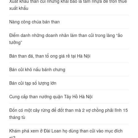
Xuất khẩu than củi nhưng khai báo là tấm nhựa để trốn thuế
xuất khẩu
Nàng công chúa bán than
Điểm danh những doanh nhân làm than củi trong làng “ảo
tưởng”
Bán than đá, than tổ ong giá rẻ tại Hà Nội
Bán củi khô nấu bánh chưng
Bán củi tạp số lượng lớn
Cung cấp than nướng quận Tây Hồ Hà Nội
Đốn có một cây rừng để đốt than mà 2 vợ chồng phải lĩnh 15
tháng tù
Khám phá xem ở Đài Loan họ dùng than củi vào mục đích
gì?