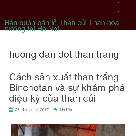
T
o
Bán buôn bán lẻ Than củi Than hoa
g
nướng tại Hà Nội
g
l
e
huong dan dot than trang
n
a
v
i
Cách sản xuất than trắng
g
Binchotan và sự khám phá
a
t
diệu kỳ của than củi
i
o
26 Tháng Tư, 2017
Tin tức
n