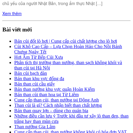
chủ yếu của người Nhật Bản, trong ẩm thực Nhật […]
Xem thêm
Bài viết mới
Bán củi đốt lò hơi | Cung cấp củi chất lượng cho lò hơi
Củi Khô Cao Cấp – Lựa Chọn Hoàn Hảo Cho Nồi Bánh
Chưng Ngày Tết
Hơi Ấm Từ Bếp Củi Xưa
Phân tích thị trường than nướng, than sạch không khói và
than củi tại Hà Nội
Bán củi bạch đàn
Bán than khu vực đống đa
Bán than củi cầu giấy
Bán than nướng khu vực quận Hoàn Kiếm
Bán than củi than hoa tại Từ Liêm
Cung cấp than củi, than nướng tại Đông Anh
Than củi là gì? Cách nhận biết than chất lượng
Bán than quay lợn – dùng cho quán bia
Những điều cần lưu ý Trước khi đầu tư xây lò than đen, than
trắng hay than mùn cưa
Than nướng Gia Lâm
Cung cấp than củi, than nướng không khói có hóa đơn VAT