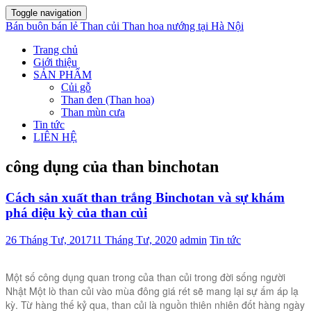
Toggle navigation
Bán buôn bán lẻ Than củi Than hoa nướng tại Hà Nội
Trang chủ
Giới thiệu
SẢN PHẨM
Củi gỗ
Than đen (Than hoa)
Than mùn cưa
Tin tức
LIÊN HỆ
công dụng của than binchotan
Cách sản xuất than trắng Binchotan và sự khám
phá diệu kỳ của than củi
26 Tháng Tư, 2017
11 Tháng Tư, 2020
admin
Tin tức
Một số công dụng quan trong của than củi trong đời sống người
Nhật Một lò than củi vào mùa đông giá rét sẽ mang lại sự ấm áp lạ
kỳ. Từ hàng thế kỷ qua, than củi là nguồn thiên nhiên đốt hàng ngày