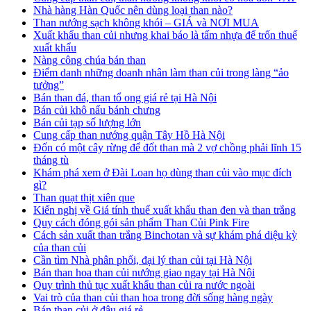
Nhà hàng Hàn Quốc nên dùng loại than nào?
Than nướng sạch không khói – GIÁ và NƠI MUA
Xuất khẩu than củi nhưng khai báo là tấm nhựa để trốn thuế
xuất khẩu
Nàng công chúa bán than
Điểm danh những doanh nhân làm than củi trong làng “ảo
tưởng”
Bán than đá, than tổ ong giá rẻ tại Hà Nội
Bán củi khô nấu bánh chưng
Bán củi tạp số lượng lớn
Cung cấp than nướng quận Tây Hồ Hà Nội
Đốn có một cây rừng để đốt than mà 2 vợ chồng phải lĩnh 15
tháng tù
Khám phá xem ở Đài Loan họ dùng than củi vào mục đích
gì?
Than quạt thịt xiên que
Kiến nghị về Giá tính thuế xuất khẩu than đen và than trắng
Quy cách đóng gói sản phẩm Than Củi Pink Fire
Cách sản xuất than trắng Binchotan và sự khám phá diệu kỳ
của than củi
Cần tìm Nhà phân phối, đại lý than củi tại Hà Nội
Bán than hoa than củi nướng giao ngay tại Hà Nội
Quy trình thủ tục xuất khẩu than củi ra nước ngoài
Vai trò của than củi than hoa trong đời sống hàng ngày
Bán than củi ở đâu giá rẻ