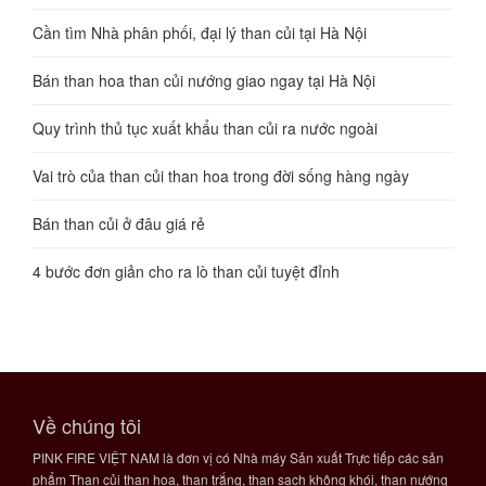
Cần tìm Nhà phân phối, đại lý than củi tại Hà Nội
Bán than hoa than củi nướng giao ngay tại Hà Nội
Quy trình thủ tục xuất khẩu than củi ra nước ngoài
Vai trò của than củi than hoa trong đời sống hàng ngày
Bán than củi ở đâu giá rẻ
4 bước đơn giản cho ra lò than củi tuyệt đỉnh
Về chúng tôi
PINK FIRE VIỆT NAM là đơn vị có Nhà máy Sản xuất Trực tiếp các sản
phẩm Than củi than hoa, than trắng, than sạch không khói, than nướng