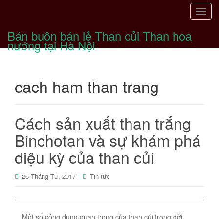
T
o
Bán buôn bán lẻ Than củi Than hoa
g
nướng tại Hà Nội
g
l
e
cach ham than trang
n
a
v
i
Cách sản xuất than trắng
g
Binchotan và sự khám phá
a
t
diệu kỳ của than củi
i
o
26 Tháng Tư, 2017
Tin tức
n
Một số công dụng quan trong của than củi trong đời