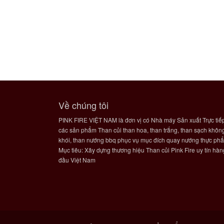
Về chúng tôi
PINK FIRE VIỆT NAM là đơn vị có Nhà máy Sản xuất Trực tiế
các sản phẩm Than củi than hoa, than trắng, than sạch khôn
khói, than nướng bbq phục vụ mục đích quay nướng thực ph
Mục tiêu: Xây dựng thương hiệu Than củi Pink Fire uy tín hàn
đầu Việt Nam