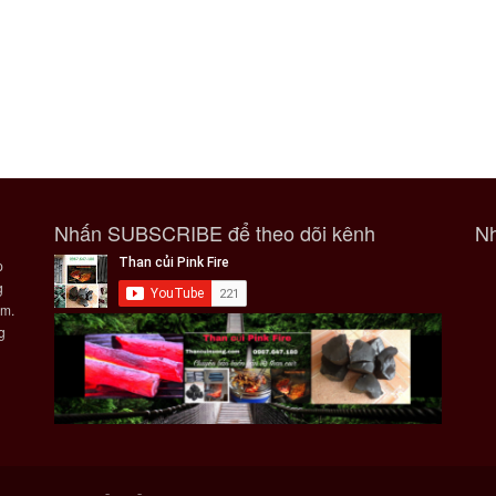
Nhấn SUBSCRIBE để theo dõi kênh
Nh
p
g
ẩm.
g