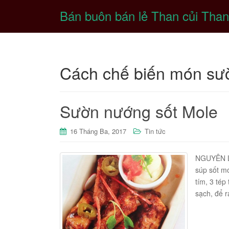
Bán buôn bán lẻ Than củi Than
Cách chế biến món sư
Sườn nướng sốt Mole
16 Tháng Ba, 2017
Tin tức
NGUYÊN LI
súp sốt mo
tím, 3 té
sạch, để r