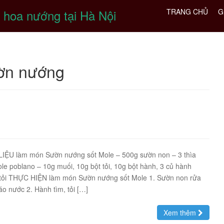
 hoa nướng tại Hà Nội
TRANG CHỦ
G
ờn nướng
ỆU làm món Sườn nướng sốt Mole – 500g sườn non – 3 thìa
le poblano – 10g muối, 10g bột tỏi, 10g bột hành, 3 củ hành
p tỏi THỰC HIỆN làm món Sườn nướng sốt Mole 1. Sườn non rửa
áo nước 2. Hành tìm, tỏi […]
Xem thêm