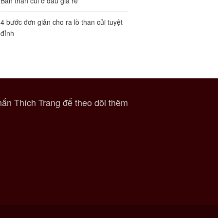
Bán than củi ở đâu giá rẻ
4 bước đơn giản cho ra lò than củi tuyệt
đỉnh
ấn Thích Trang để theo dõi thêm