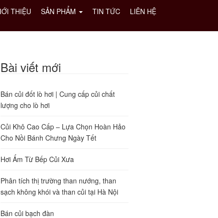
IỚI THIỆU
SẢN PHẨM
TIN TỨC
LIÊN HỆ
Bài viết mới
Bán củi đốt lò hơi | Cung cấp củi chất
lượng cho lò hơi
Củi Khô Cao Cấp – Lựa Chọn Hoàn Hảo
Cho Nồi Bánh Chưng Ngày Tết
Hơi Ấm Từ Bếp Củi Xưa
Phân tích thị trường than nướng, than
sạch không khói và than củi tại Hà Nội
Bán củi bạch đàn