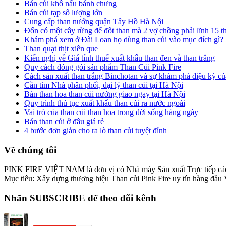
Bán củi khô nấu bánh chưng
Bán củi tạp số lượng lớn
Cung cấp than nướng quận Tây Hồ Hà Nội
Đốn có một cây rừng để đốt than mà 2 vợ chồng phải lĩnh 15 t
Khám phá xem ở Đài Loan họ dùng than củi vào mục đích gì?
Than quạt thịt xiên que
Kiến nghị về Giá tính thuế xuất khẩu than đen và than trắng
Quy cách đóng gói sản phẩm Than Củi Pink Fire
Cách sản xuất than trắng Binchotan và sự khám phá diệu kỳ củ
Cần tìm Nhà phân phối, đại lý than củi tại Hà Nội
Bán than hoa than củi nướng giao ngay tại Hà Nội
Quy trình thủ tục xuất khẩu than củi ra nước ngoài
Vai trò của than củi than hoa trong đời sống hàng ngày
Bán than củi ở đâu giá rẻ
4 bước đơn giản cho ra lò than củi tuyệt đỉnh
Về chúng tôi
PINK FIRE VIỆT NAM là đơn vị có Nhà máy Sản xuất Trực tiếp 
Mục tiêu: Xây dựng thương hiệu Than củi Pink Fire uy tín hàng đầu
Nhấn SUBSCRIBE để theo dõi kênh