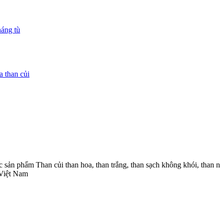
háng tù
a than củi
các sản phẩm Than củi than hoa, than trắng, than sạch không khói, 
 Việt Nam