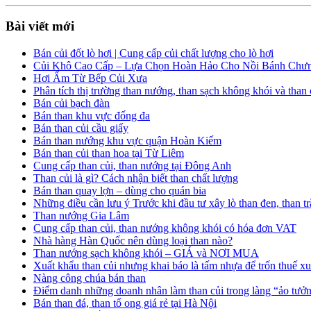
Bài viết mới
Bán củi đốt lò hơi | Cung cấp củi chất lượng cho lò hơi
Củi Khô Cao Cấp – Lựa Chọn Hoàn Hảo Cho Nồi Bánh Chưn
Hơi Ấm Từ Bếp Củi Xưa
Phân tích thị trường than nướng, than sạch không khói và than 
Bán củi bạch đàn
Bán than khu vực đống đa
Bán than củi cầu giấy
Bán than nướng khu vực quận Hoàn Kiếm
Bán than củi than hoa tại Từ Liêm
Cung cấp than củi, than nướng tại Đông Anh
Than củi là gì? Cách nhận biết than chất lượng
Bán than quay lợn – dùng cho quán bia
Những điều cần lưu ý Trước khi đầu tư xây lò than đen, than 
Than nướng Gia Lâm
Cung cấp than củi, than nướng không khói có hóa đơn VAT
Nhà hàng Hàn Quốc nên dùng loại than nào?
Than nướng sạch không khói – GIÁ và NƠI MUA
Xuất khẩu than củi nhưng khai báo là tấm nhựa để trốn thuế x
Nàng công chúa bán than
Điểm danh những doanh nhân làm than củi trong làng “ảo tưở
Bán than đá, than tổ ong giá rẻ tại Hà Nội