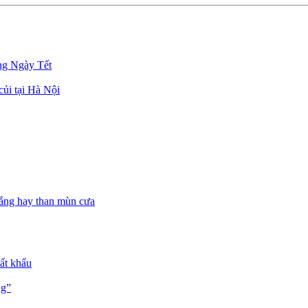
g Ngày Tết
củi tại Hà Nội
trắng hay than mùn cưa
uất khẩu
ng”