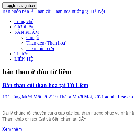
Toggle navigation
Bán buôn bán lẻ Than củi Than hoa nướng tại Hà Nội
Trang chủ
Giới thiệu
SẢN PHẨM
Củi gỗ
Than đen (Than hoa)
Than mùn cưa
Tin tức
LIÊN HỆ
bán than ở đâu từ liêm
Bán than củi than hoa tại Từ Liêm
19 Tháng Mười Một, 2021
19 Tháng Mười Một, 2021
admin
Leave a
Đại lý chúng tôi chuyên cung cấp các loại than nướng phục vụ nhà h
Tham khảo chi tiết Giá và Sản phẩm tại ĐÂY
Xem thêm