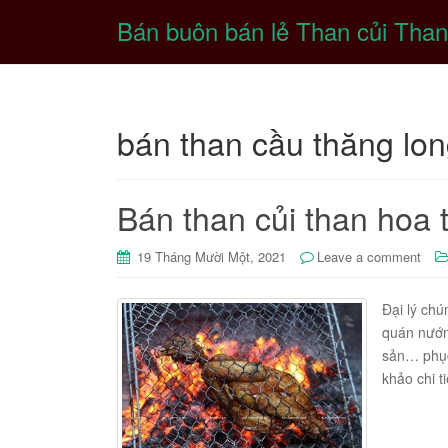
Bán buôn bán lẻ Than củi Than
bán than cầu thăng lo
Bán than củi than hoa 
19 Tháng Mười Một, 2021
Leave a comment
Đại lý chú
quán nướng
sản… phục
khảo chi t