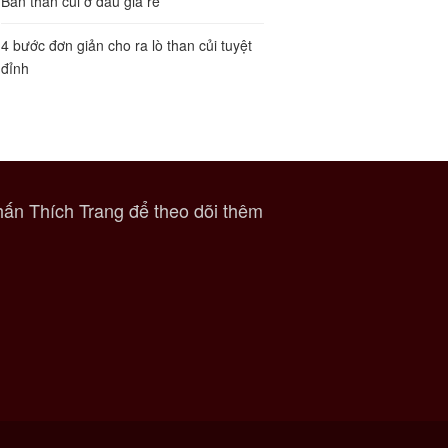
Bán than củi ở đâu giá rẻ
4 bước đơn giản cho ra lò than củi tuyệt
đỉnh
ấn Thích Trang để theo dõi thêm