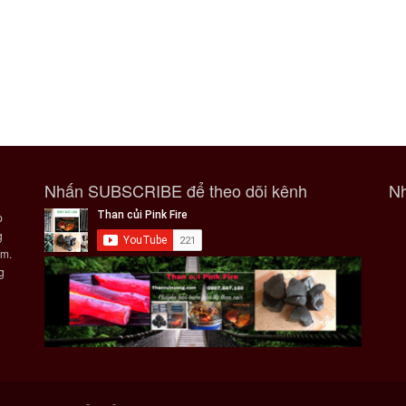
Nhấn SUBSCRIBE để theo dõi kênh
Nh
p
g
ẩm.
g