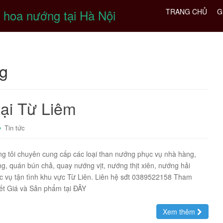
 hoa nướng tại Hà Nội
TRANG CHỦ
G
ng
tại Từ Liêm
Tin tức
ng tôi chuyên cung cấp các loại than nướng phục vụ nhà hàng,
, quán bún chả, quay nướng vịt, nướng thịt xiên, nướng hải
 vụ tận tình khu vực Từ Liên. Liên hệ sđt 0389522158 Tham
iết Giá và Sản phẩm tại ĐÂY
Xem thêm