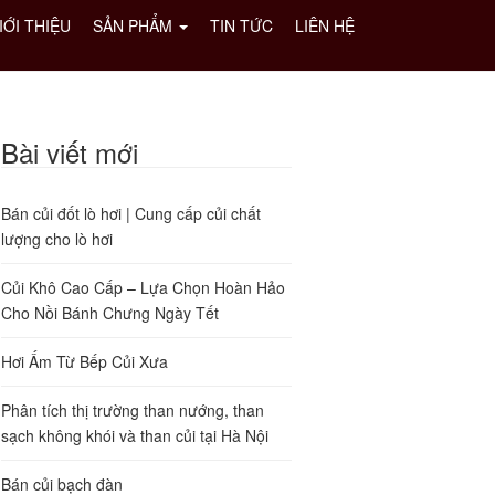
IỚI THIỆU
SẢN PHẨM
TIN TỨC
LIÊN HỆ
Bài viết mới
Bán củi đốt lò hơi | Cung cấp củi chất
lượng cho lò hơi
Củi Khô Cao Cấp – Lựa Chọn Hoàn Hảo
Cho Nồi Bánh Chưng Ngày Tết
Hơi Ấm Từ Bếp Củi Xưa
Phân tích thị trường than nướng, than
sạch không khói và than củi tại Hà Nội
Bán củi bạch đàn