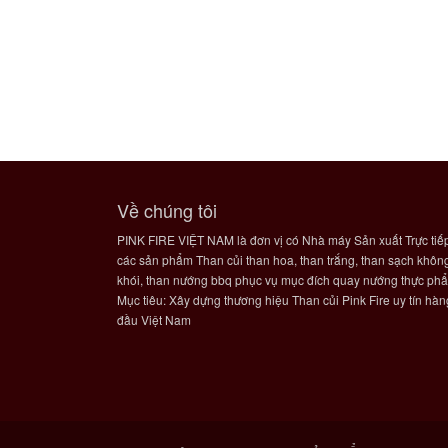
Về chúng tôi
PINK FIRE VIỆT NAM là đơn vị có Nhà máy Sản xuất Trực tiế
các sản phẩm Than củi than hoa, than trắng, than sạch khôn
khói, than nướng bbq phục vụ mục đích quay nướng thực ph
Mục tiêu: Xây dựng thương hiệu Than củi Pink Fire uy tín hàn
đầu Việt Nam