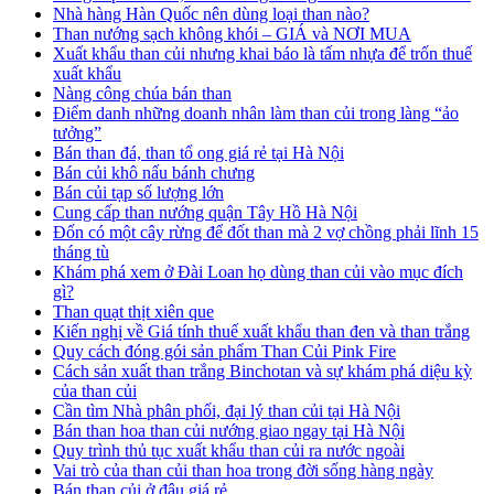
Nhà hàng Hàn Quốc nên dùng loại than nào?
Than nướng sạch không khói – GIÁ và NƠI MUA
Xuất khẩu than củi nhưng khai báo là tấm nhựa để trốn thuế
xuất khẩu
Nàng công chúa bán than
Điểm danh những doanh nhân làm than củi trong làng “ảo
tưởng”
Bán than đá, than tổ ong giá rẻ tại Hà Nội
Bán củi khô nấu bánh chưng
Bán củi tạp số lượng lớn
Cung cấp than nướng quận Tây Hồ Hà Nội
Đốn có một cây rừng để đốt than mà 2 vợ chồng phải lĩnh 15
tháng tù
Khám phá xem ở Đài Loan họ dùng than củi vào mục đích
gì?
Than quạt thịt xiên que
Kiến nghị về Giá tính thuế xuất khẩu than đen và than trắng
Quy cách đóng gói sản phẩm Than Củi Pink Fire
Cách sản xuất than trắng Binchotan và sự khám phá diệu kỳ
của than củi
Cần tìm Nhà phân phối, đại lý than củi tại Hà Nội
Bán than hoa than củi nướng giao ngay tại Hà Nội
Quy trình thủ tục xuất khẩu than củi ra nước ngoài
Vai trò của than củi than hoa trong đời sống hàng ngày
Bán than củi ở đâu giá rẻ