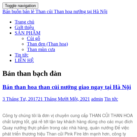
Toggle navigation
Bán buôn bán lẻ Than củi Than hoa nướng tại Hà Nội
Trang chủ
Giới thiệu
SẢN PHẨM
Củi gỗ
Than đen (Than hoa)
Than mùn cưa
Tin tức
LIÊN HỆ
Bán than bạch đàn
Bán than hoa than củi nướng giao ngay tại Hà Nội
3 Tháng Tư, 2017
21 Tháng Mười Một, 2021
admin
Tin tức
Công ty chúng tôi là đơn vị chuyên cung cấp THAN CỦI THAN HOA
chất lượng tốt, giá rẻ tới tận tay khách hàng dùng cho các mục đích
Quay nướng thực phẩm trong các nhà hàng, quán nướng Để việc
phát triển thương hiệu Than củi Pink Fire lớn mạnh hơn, công ty