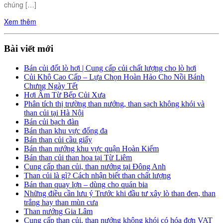
chúng […]
Xem thêm
Bài viết mới
Bán củi đốt lò hơi | Cung cấp củi chất lượng cho lò hơi
Củi Khô Cao Cấp – Lựa Chọn Hoàn Hảo Cho Nồi Bánh
Chưng Ngày Tết
Hơi Ấm Từ Bếp Củi Xưa
Phân tích thị trường than nướng, than sạch không khói và
than củi tại Hà Nội
Bán củi bạch đàn
Bán than khu vực đống đa
Bán than củi cầu giấy
Bán than nướng khu vực quận Hoàn Kiếm
Bán than củi than hoa tại Từ Liêm
Cung cấp than củi, than nướng tại Đông Anh
Than củi là gì? Cách nhận biết than chất lượng
Bán than quay lợn – dùng cho quán bia
Những điều cần lưu ý Trước khi đầu tư xây lò than đen, than
trắng hay than mùn cưa
Than nướng Gia Lâm
Cung cấp than củi, than nướng không khói có hóa đơn VAT