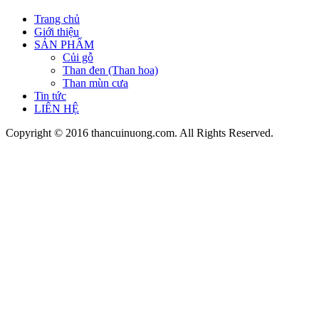
Trang chủ
Giới thiệu
SẢN PHẨM
Củi gỗ
Than đen (Than hoa)
Than mùn cưa
Tin tức
LIÊN HỆ
Copyright © 2016 thancuinuong.com. All Rights Reserved.