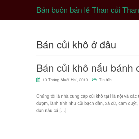
Bán buôn bán lẻ Than củi Than
Bán củi khô ở đâu
Bán củi khô nấu bánh
19 Tháng Mười Hai, 2019
Tin tức
Chúng tôi là nhà cung cấp củi khô tại Hà nội và các
đượm, lành tính như củi bạch đàn, xà cừ, cam quýt,
đun nấu cá […]