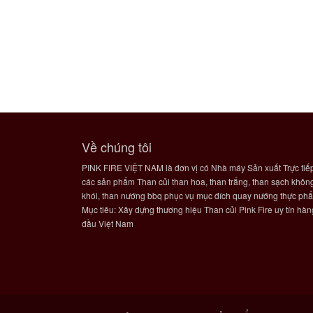
Về chúng tôi
PINK FIRE VIỆT NAM là đơn vị có Nhà máy Sản xuất Trực tiế
các sản phẩm Than củi than hoa, than trắng, than sạch khôn
khói, than nướng bbq phục vụ mục đích quay nướng thực ph
Mục tiêu: Xây dựng thương hiệu Than củi Pink Fire uy tín hàn
đầu Việt Nam