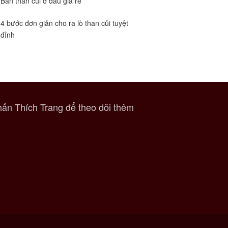
Bán than củi ở đâu giá rẻ
4 bước đơn giản cho ra lò than củi tuyệt
đỉnh
ấn Thích Trang để theo dõi thêm