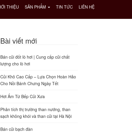
IỚI THIỆU
SẢN PHẨM
TIN TỨC
LIÊN HỆ
Bài viết mới
Bán củi đốt lò hơi | Cung cấp củi chất
lượng cho lò hơi
Củi Khô Cao Cấp – Lựa Chọn Hoàn Hảo
Cho Nồi Bánh Chưng Ngày Tết
Hơi Ấm Từ Bếp Củi Xưa
Phân tích thị trường than nướng, than
sạch không khói và than củi tại Hà Nội
Bán củi bạch đàn