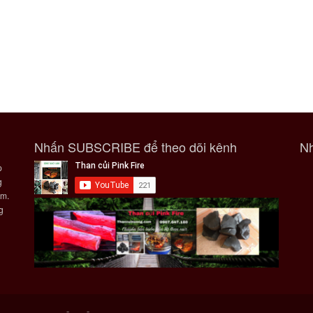
Nhấn SUBSCRIBE để theo dõi kênh
Nh
p
g
ẩm.
g