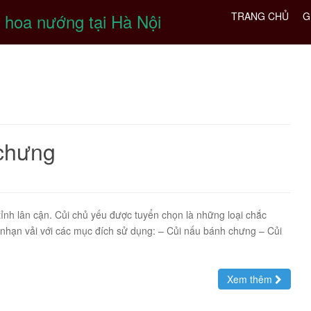
 hoa nướng tại Hà Nội
TRANG CHỦ
G
 chưng
 tỉnh lân cận. Củi chủ yếu được tuyển chọn là những loại chắc
 nhạn vải với các mục đích sử dụng: – Củi nấu bánh chưng – Củi
Xem thêm