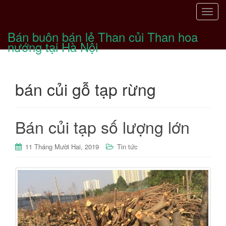
T
o
Bán buôn bán lẻ Than củi Than hoa
g
nướng tại Hà Nội
g
l
e
bán củi gỗ tạp rừng
n
a
v
i
Bán củi tạp số lượng lớn
g
a
11 Tháng Mười Hai, 2019
Tin tức
t
i
o
n