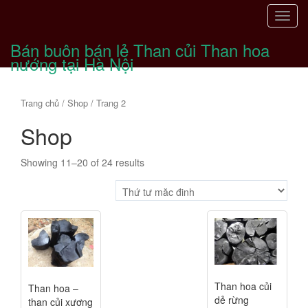
T
o
Bán buôn bán lẻ Than củi Than hoa
g
nướng tại Hà Nội
g
l
e
Trang chủ
/
Shop
/ Trang 2
n
Shop
a
v
i
Showing 11–20 of 24 results
g
a
t
i
o
n
Than hoa củi
Than hoa –
dẻ rừng
than củi xương