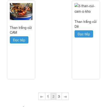
Than trắng củi
Dẻ
Than trắng củi
CAM
Đọc tiếp
Đọc tiếp
←
1
2
3
→