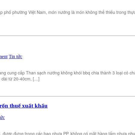
p phố phường Việt Nam, món nướng là món không thể thiếu trong thực 
ment
Tin tức
ung cấp Than sạch nướng không khói bbq chia thành 3 loại có chất
 dài từ 20-40cm, […]
rốn thuế xuất khẩu
tức
củi, được đựng trong các bao nhựa PP, không có mặt hàng tấm nhựa n