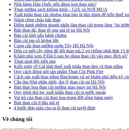
Nhà hàng Hàn Quốc nên dùng loại than nào?
Than nướng sạch không khói – GIÁ và NƠI MUA
Xuất khẩu than củi nhưng khai báo là tấm nhựa để trốn thuế x
Nàng công chúa bán than
Điểm danh những doanh nhân làm than củi trong làng “ảo tưở
Bán than đá, than tổ ong giá rẻ tại Hà Nội
Bán củi khô nấu bánh chưng
Bán củi tạp số lượng lớn
Cung cấp than nướng quận Tây Hồ Hà Nội
Đốn có một cây rừng để đốt than mà 2 vợ chồng phải lĩnh 15 t
Khám phá xem ở Đài Loan họ dùng than củi vào mục đích gì?
Than quạt thịt xiên que
Kiến nghị về Giá tính thuế xuất khẩu than đen và than trắng
Quy cách đóng gói sản phẩm Than Củi Pink Fire
Cách sản xuất than trắng Binchotan và sự khám phá diệu kỳ củ
Cần tìm Nhà phân phối, đại lý than củi tại Hà Nội
Bán than hoa than củi nướng giao ngay tại Hà Nội
Quy trình thủ tục xuất khẩu than củi ra nước ngoài
Vai trò của than củi than hoa trong đời sống hàng ngày
Bán than củi ở đâu giá rẻ
4 bước đơn giản cho ra lò than củi tuyệt đỉnh
Về chúng tôi