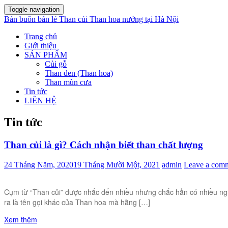
Toggle navigation
Bán buôn bán lẻ Than củi Than hoa nướng tại Hà Nội
Trang chủ
Giới thiệu
SẢN PHẨM
Củi gỗ
Than đen (Than hoa)
Than mùn cưa
Tin tức
LIÊN HỆ
Tin tức
Than củi là gì? Cách nhận biết than chất lượng
24 Tháng Năm, 2020
19 Tháng Mười Một, 2021
admin
Leave a com
Cụm từ “Than củi” được nhắc đến nhiều nhưng chắc hẳn có nhiều người
ra là tên gọi khác của Than hoa mà hằng […]
Xem thêm