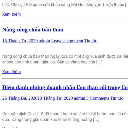
biết, Chi cục Hải quan cửa khẩu cảng Sài Gòn khu vực 1 trực thuộc [
Xem thêm
Nàng công chúa bán than
15 Tháng Tư, 2020
admin
Leave a comment
Tin tức
Nàng công chúa bán than Ngày xưa có một ông vua sinh được ba nàng 
chồng con nhà quan, giàu có. Sẵn có vàng bạc của […]
Xem thêm
Điểm danh những doanh nhân làm than củi trong là
26 Tháng Ba, 2020
10 Tháng Tư, 2020
admin
3 Comments
Tin tức
Cơn bão dịch Covid 19 đã hoành hành và làm tê liệt hoàn toàn cả nền
qua. Đang trong giai đoạn khó khăn khủng hoảng […]