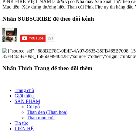
PINK FIRE VIỆT NAM là đơn vị có Nhà máy Sản xuất Trực tiếp 
Mục tiêu: Xây dựng thương hiệu Than củi Pink Fire uy tín hàng đầu
Nhấn SUBSCRIBE để theo dõi kênh
Nhấn Thích Trang để theo dõi thêm
Trang chủ
Giới thiệu
SẢN PHẨM
Củi gỗ
Than đen (Than hoa)
Than mùn cưa
Tin tức
LIÊN HỆ