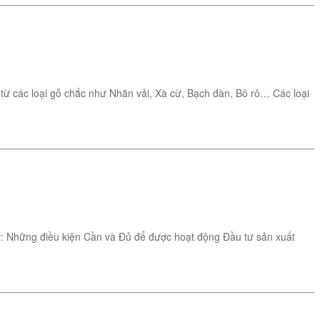
 từ các loại gỗ chắc như Nhãn vải, Xà cừ, Bạch đàn, Bô rô… Các loại
y: Những điều kiện Cần và Đủ để được hoạt động Đầu tư sản xuất