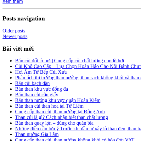
Xem thêm
Posts navigation
Older posts
Newer posts
Bài viết mới
Bán củi đốt lò hơi | Cung cấp củi chất lượng cho lò hơi
Củi Khô Cao Cấp – Lựa Chọn Hoàn Hảo Cho Nồi Bánh Chưn
Hơi Ấm Từ Bếp Củi Xưa
Phân tích thị trường than nướng, than sạch không khói và than 
Bán củi bạch đàn
Bán than khu vực đống đa
Bán than củi cầu giấy
Bán than nướng khu vực quận Hoàn Kiếm
Bán than củi than hoa tại Từ Liêm
Cung cấp than củi, than nướng tại Đông Anh
Than củi là gì? Cách nhận biết than chất lượng
Bán than quay lợn – dùng cho quán bia
Những điều cần lưu ý Trước khi đầu tư xây lò than đen, than 
Than nướng Gia Lâm
Cung cấp than củi, than nướng không khói có hóa đơn VAT