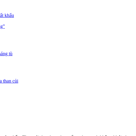
uất khẩu
ng”
háng tù
a than củi