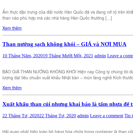
Ẩm thực đặc trưng của đất nước Hàn Quốc đã và đang nở rộ trên khắ
than nào phù hợp mà các nhà hàng Hàn Quốc thường […]
Xem thêm
Than nướng sạch không khói – GIÁ và NƠI MUA
10 Tháng Năm, 2020
19 Tháng Mười Một, 2021
admin
Leave a com
BÁO GIÁ THAN NƯỚNG KHÔNG KHÓI Hiện nay Công ty chúng tôi đang c
lượng đạt tiêu chuẩn xuất khẩu Nhật bàn – mùn làng nghề Kích thước
Xem thêm
Xuất khẩu than củi nhưng khai báo là tấm nhựa để t
22 Tháng Tư, 2020
22 Tháng Tư, 2020
admin
Leave a comment
Tin 
Hải quan phát hiện toàn bộ hàng hóa chứa trong container là than 