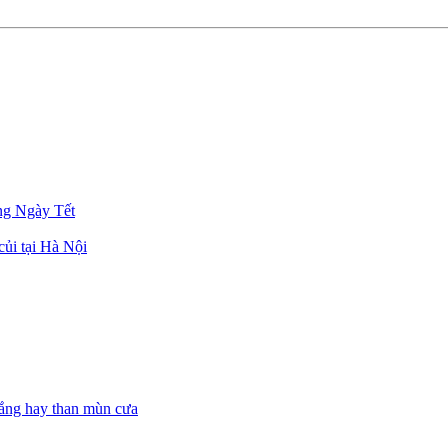
g Ngày Tết
củi tại Hà Nội
trắng hay than mùn cưa